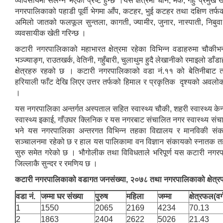
व्यावसायमा संलग्न भएको प्रष्ट हुन्छ ।यस क्षेत्रमा धान, मकै, गहुँ प्रमुख
नगरपालिकाको पहाडी पूर्वी भेगमा आँप, कटहर, भुई कटहर तथा दक्षिण तर्फ
अमिलो जातको फलफूल सुन्तला, कागती, ज्यामीर, जुनार, नास्पाती, निबुव
व्यवसायीक खेती गरिन्छ ।
कटारी नगरपालिकाको महाभारत क्षेत्रमा रहेका विभिन्न वडाहरुमा चौकीभ
भञ्ज्याङ्ग, राउतखर्क, वेतिनी, गहुँबारी, चुलाथुम हुदै लेखानीको रमाइलो डाँड
क्षेत्रहरु रहको छ । कटारी नगरपालिकाको वडा नं.११ को बेतिनीबाट
हरियाली फाँट देखि लिएर उत्तर तर्फको हिमाल र प्रकृतिक दृश्यको अवलोक
।
यस नगरपालिका अन्तर्गत अस्पताल सहित स्वास्थ्य चौकी, शहरी स्वास्थ्य केन्
स्वास्थ्य इकाई, गाँउघर क्लिनिक र यस नगरबाट संचालित नगर स्वास्थ्य सं
भने यस नगरपालिका अन्तरगत विभिन्न तहका विद्यालय र मानविकी संका
सञ्चालनमा रहेको छ र हाल यस पालिकामा वन विज्ञान संकायको स्नातक
सुरु समेत गरेको छ । भौगोलीक तथा विविधताले भरिपूर्ण यस कटारी नगर
जिल्लाकै सुन्दर र रमणिय छ ।
कटारी नगरपालिकाको वडागत जनसंख्या, २०७८ तथा नगरपालिकाको क्षेत्
वडा नं.
जम्मा घर संख्या
पुरुष
महिला
जम्मा
क्षेत्रफल(वर्
1
1550
2065
2169
4234
70.13
2
1863
2404
2622
5026
21.43