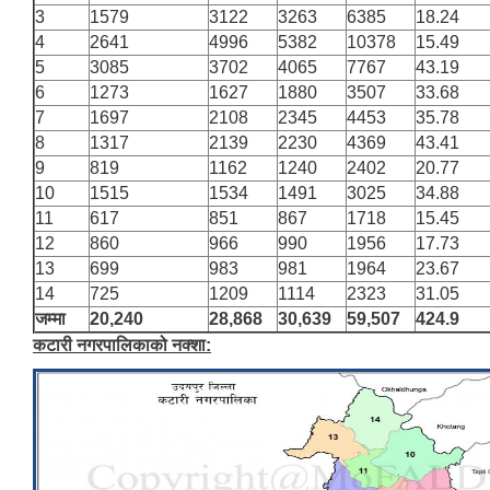
3
1579
3122
3263
6385
18.24
4
2641
4996
5382
10378
15.49
5
3085
3702
4065
7767
43.19
6
1273
1627
1880
3507
33.68
7
1697
2108
2345
4453
35.78
8
1317
2139
2230
4369
43.41
9
819
1162
1240
2402
20.77
10
1515
1534
1491
3025
34.88
11
617
851
867
1718
15.45
12
860
966
990
1956
17.73
13
699
983
981
1964
23.67
14
725
1209
1114
2323
31.05
जम्मा
20,240
28,868
30,639
59,507
424.9
कटारी नगरपालिकाको नक्शा: