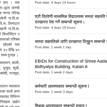
हरु छन् । यस
Post date:
4 days 14 hours
ा–ठूला लाम्चो
ा गणना गरिन्छ
श्री त्रिवेणी माध्यमिक विद्यालयमा सरुवा सहमति प
वेणी गा.वि.स.
दरखास्त पेश गर्ने सम्बन्धी सूचना।
ि.स. लिम्पटार
Post date:
4 days 19 hours
ेखानी गा.वि.स.
ग किलोमिटर र
ल्लाको पश्चिम
सरुवा सहमतिको लागि दरखास्त दिनुहुन सम्बन्धी 
ले छोएको यस
Post date:
1 week 1 day
ीमा ३५ देखि ४०
 सम्म पुग्दछ ।
EBIDs for Construction of Shree Aada
मुसलमान, कामी,
Bidhyalya Building, Katari-8
ी, भुजुल, सुधी,
Post date:
1 week 2 days
जवंशी, राजपूत,
कर्मचारी आवश्यकता सम्बन्धी सूचना l
ुपालन व्यवसाय
वाका साथै अन्य
Post date:
1 week 3 days
लिकाका विभिन्न
ानिसहरु उद्योग
शिक्षक आवश्यकता सम्बन्धी सूचना l