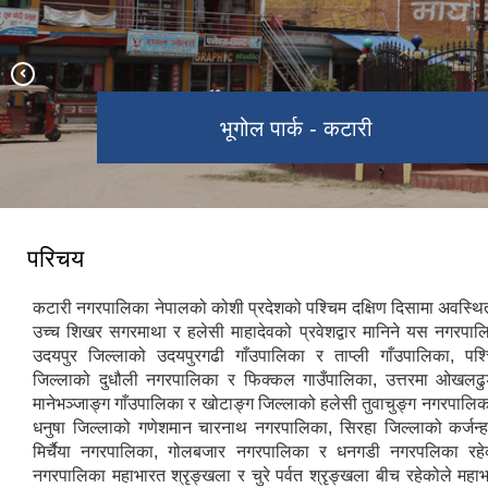
मिति २०७९/०२/१६ गते नव-निर्वाचित
जनप्रतिनिधि ज्यूहरुको पदभार तथा सपथ
नव-निर्वाचित जनप्रतिनिधि ज्यूहरु, २०७९ l
भूगोल पार्क - कटारी
ग्रहण कार्यक्रम l
कटारी नगरपालिका - १५ औं नगरसभा
परिचय
कटारी नगरपालिका नेपालको कोशी प्रदेशको पश्चिम दक्षिण दिसामा अवस्थि
उच्च शिखर सगरमाथा र हलेसी माहादेवको प्रवेशद्वार मानिने यस नगरपालिक
उदयपुर जिल्लाको उदयपुरगढी गाँउपालिका र ताप्ली गाँउपालिका, पश्च
जिल्लाको दुधौली नगरपालिका र फिक्कल गाउँपालिका, उत्तरमा ओखलढुङ
मानेभञ्जाङ्ग गाँउपालिका र खोटाङ्ग जिल्लाको हलेसी तुवाचुङ्ग नगरपालिक
धनुषा जिल्लाको गणेशमान चारनाथ नगरपालिका, सिरहा जिल्लाको कर्जन्
मिर्चैया नगरपालिका, गोलबजार नगरपालिका र धनगडी नगरपलिका र
नगरपालिका महाभारत श्रृङ्खला र चुरे पर्वत श्रृङ्खला बीच रहेकोले महा