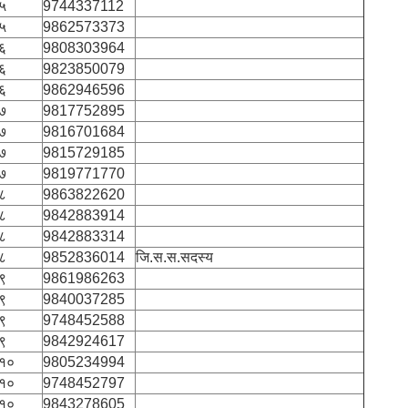
५
9744337112
५
9862573373
६
9808303964
६
9823850079
६
9862946596
७
9817752895
७
9816701684
७
9815729185
७
9819771770
८
9863822620
८
9842883914
८
9842883314
८
9852836014
जि.स.स.सदस्य
९
9861986263
९
9840037285
९
9748452588
९
9842924617
१०
9805234994
१०
9748452797
१०
9843278605