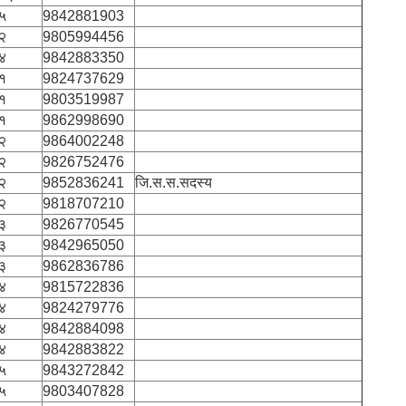
५
9842881903
२
9805994456
४
9842883350
१
9824737629
१
9803519987
१
9862998690
२
9864002248
२
9826752476
२
9852836241
जि.स.स.सदस्य
२
9818707210
३
9826770545
३
9842965050
३
9862836786
४
9815722836
४
9824279776
४
9842884098
४
9842883822
५
9843272842
५
9803407828