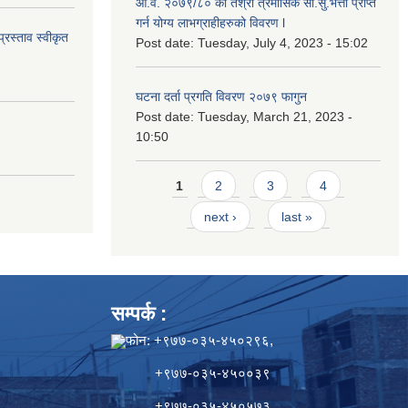
आ.व. २०७९/८० को तेश्रो त्रैमासिक सा.सु.भ‍त्ता प्राप्त
गर्न योग्य लाभग्राहीहरुको विवरण l
्रस्ताव स्वीकृत
Post date:
Tuesday, July 4, 2023 - 15:02
घटना दर्ता प्रगति विवरण २०७९ फागुन
Post date:
Tuesday, March 21, 2023 -
10:50
Pages
1
2
3
4
next ›
last »
सम्पर्क :
फोन: +९७७-०३५-४५०२९६,
+९७७-०३५-४५००३९
+९७७-०३५-४५०५७३