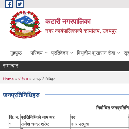
Skip to main content
कटारी नगरपालिका
नगर कार्यपालिकाको कार्यालय, उदयपुर
गृहपृष्ठ
परिचय
प्रतिवेदन
विधुतीय शुसासन सेवा
सू
समाचार
You are here
Home
»
परिचय
» जनप्रतिनिधिहरु
जनप्रतिनिधिहरु
निर्वाचित जनप्रति
सि. न.
प्रतिनिधिको नाम थर
पद
१
राजेश चन्द्र श्रेष्ठ
नगर प्रमुख