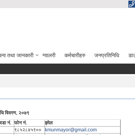
चना तथा जानकारी
ग्यालरी
कर्मचारीहरु
जनप्रतिनिधि
डा
निधि विवरण, २०७९
वडा नं.
फोन नं.
इमेल
९८५२८४५९००
kmunmayor@gmail.com