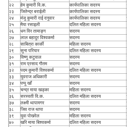
२२
हेम कुमारी वि.क.
कार्यपालिका सदस्य
२३
जितेन्द्र बराईली
कार्यपालिका सदस्य
२४
मंजु कुमारी राई दनुवार
कार्यपालिका सदस्य
२५
मैया रसाइली
दलित महिला सदस्य
२६
धन विर तामाङ्ग
सदस्य
२७
लाल बहादुर विश्वकर्मा
सदस्य
२८
साबित्रा कार्की
महिला सदस्य
२९
सुना परियार
दलित महिला सदस्य
३०
विष्णु कटुवाल
सदस्य
३१
राम प्रसाद गौतम
सदस्य
३२
पदम कुमारी विश्वकर्मा
दलित महिला सदस्य
३३
युवराज अधिकारी
सदस्य
३४
पप्पु खाँ
सदस्य
३५
चन्द्र माया खड्का
महिला सदस्य
३६
सरस्वती वि.क.
दलित महिला सदस्य
३७
लक्ष्मी थापामगर
सदस्य
३८
जिव राज थापा
सदस्य
३९
युवा पोखरेल
महिला सदस्य
४०
खरि माया बिश्वकर्मा
दलित महिला सदस्य