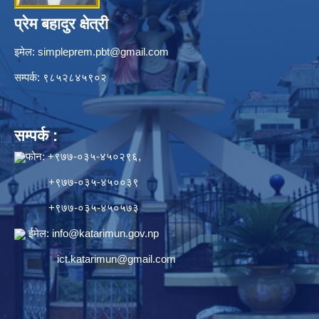
प्रेम बहादुर क्षेत्री
इमेल:
simpleprem.pbt@gmail.com
सम्पर्क: ९८५२८४५९०२
सम्पर्क :
फोन: +९७७-०३५-४५०२९६,
+९७७-०३५-४५००३९
+९७७-०३५-४५०५७३
ईमेल:
info@katarimun.gov.np
ict.katarimun@gmail.com