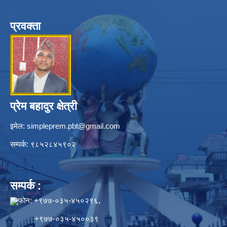
प्रवक्ता
प्रेम बहादुर क्षेत्री
इमेल:
simpleprem.pbt@gmail.com
सम्पर्क: ९८५२८४५९०२
सम्पर्क :
फोन: +९७७-०३५-४५०२९६,
+९७७-०३५-४५००३९