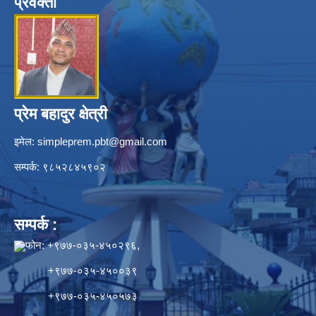
प्रवक्ता
प्रेम बहादुर क्षेत्री
इमेल:
simpleprem.pbt@gmail.com
सम्पर्क: ९८५२८४५९०२
सम्पर्क :
फोन: +९७७-०३५-४५०२९६,
+९७७-०३५-४५००३९
+९७७-०३५-४५०५७३