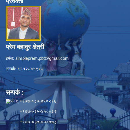
प्रवक्ता
प्रेम बहादुर क्षेत्री
इमेल:
simpleprem.pbt@gmail.com
सम्पर्क: ९८५२८४५९०२
सम्पर्क :
फोन: +९७७-०३५-४५०२९६,
+९७७-०३५-४५००३९
+९७७-०३५-४५०५७३