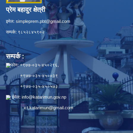
प्रेम बहादुर क्षेत्री
इमेल:
simpleprem.pbt@gmail.com
सम्पर्क: ९८५२८४५९०२
सम्पर्क :
फोन: +९७७-०३५-४५०२९६,
+९७७-०३५-४५००३९
+९७७-०३५-४५०५७३
ईमेल:
info@katarimun.gov.np
ict.katarimun@gmail.com