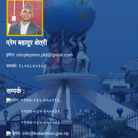
प्रेम बहादुर क्षेत्री
इमेल:
simpleprem.pbt@gmail.com
सम्पर्क: ९८५२८४५९०२
सम्पर्क :
फोन: +९७७-०३५-४५०२९६,
+९७७-०३५-४५००३९
+९७७-०३५-४५०५७३
ईमेल:
info@katarimun.gov.np