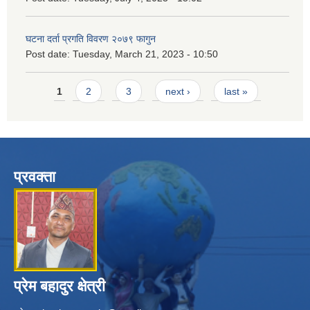
घटना दर्ता प्रगति विवरण २०७९ फागुन
Post date:
Tuesday, March 21, 2023 - 10:50
Pages
1
2
3
next ›
last »
प्रवक्ता
प्रेम बहादुर क्षेत्री