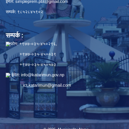
इमेल:
simpleprem.pbt@gmail.com
सम्पर्क: ९८५२८४५९०२
सम्पर्क :
फोन: +९७७-०३५-४५०२९६,
+९७७-०३५-४५००३९
+९७७-०३५-४५०५७३
ईमेल:
info@katarimun.gov.np
ict.katarimun@gmail.com