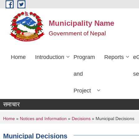
Skip to main content
Municipality Name
Government of Nepal
Home
Introduction
Program
Reports
e
and
se
Project
समाचार
You are here
Home
»
Notices and Information
»
Decisions
» Municipal Decisions
Municipal Decisions