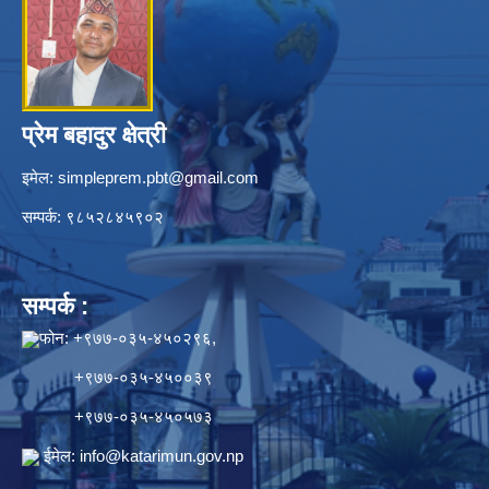
प्रेम बहादुर क्षेत्री
इमेल:
simpleprem.pbt@gmail.com
सम्पर्क: ९८५२८४५९०२
सम्पर्क :
फोन: +९७७-०३५-४५०२९६,
+९७७-०३५-४५००३९
+९७७-०३५-४५०५७३
ईमेल:
info@katarimun.gov.np