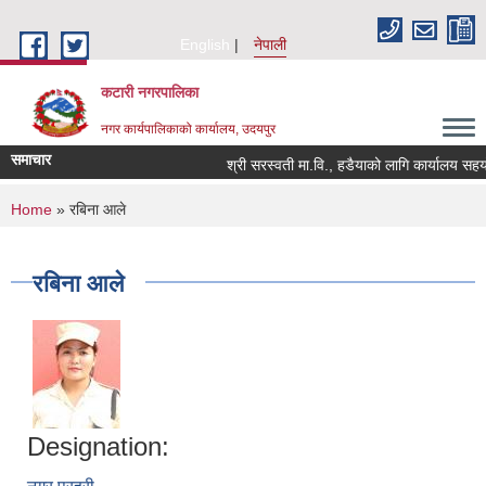
Skip to main content
English
नेपाली
कटारी नगरपालिका
नगर कार्यपालिकाको कार्यालय, उदयपुर
समाचार
श्री सरस्वती मा.वि., हडैयाको लागि कार्यालय सहयोग
You are here
Home
» रबिना आले
रबिना आले
Designation: