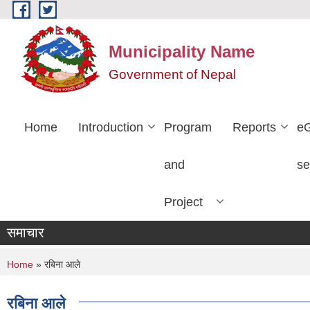
Skip to main content
Municipality Name
Government of Nepal
Home
Introduction
Program
Reports
e
and
se
Project
समाचार
You are here
Home
» रबिना आले
रबिना आले