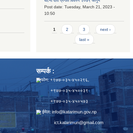
घटना दर्ता प्रगति विवरण २०७९ फागुन
Post date:
Tuesday, March 21, 2023 -
10:50
Pages
1
2
3
next ›
last »
सम्पर्क :
फोन: +९७७-०३५-४५०२९६,
+९७७-०३५-४५००३९
+९७७-०३५-४५०५७३
ईमेल:
info@katarimun.gov.np
ict.katarimun@gmail.com