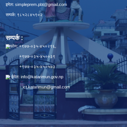
इमेल:
simpleprem.pbt@gmail.com
सम्पर्क: ९८५२८४५९०२
सम्पर्क :
फोन: +९७७-०३५-४५०२९६,
+९७७-०३५-४५००३९
+९७७-०३५-४५०५७३
ईमेल:
info@katarimun.gov.np
ict.katarimun@gmail.com