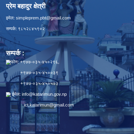
प्रेम बहादुर क्षेत्री
इमेल:
simpleprem.pbt@gmail.com
सम्पर्क: ९८५२८४५९०२
सम्पर्क :
फोन: +९७७-०३५-४५०२९६,
+९७७-०३५-४५००३९
+९७७-०३५-४५०५७३
ईमेल:
info@katarimun.gov.np
ict.katarimun@gmail.com