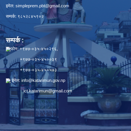
इमेल:
simpleprem.pbt@gmail.com
सम्पर्क: ९८५२८४५९०२
सम्पर्क :
फोन: +९७७-०३५-४५०२९६,
+९७७-०३५-४५००३९
+९७७-०३५-४५०५७३
ईमेल:
info@katarimun.gov.np
ict.katarimun@gmail.com