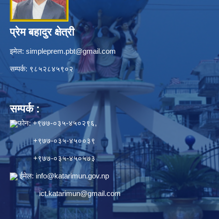
प्रेम बहादुर क्षेत्री
इमेल:
simpleprem.pbt@gmail.com
सम्पर्क: ९८५२८४५९०२
सम्पर्क :
फोन: +९७७-०३५-४५०२९६,
+९७७-०३५-४५००३९
+९७७-०३५-४५०५७३
ईमेल:
info@katarimun.gov.np
ict.katarimun@gmail.com