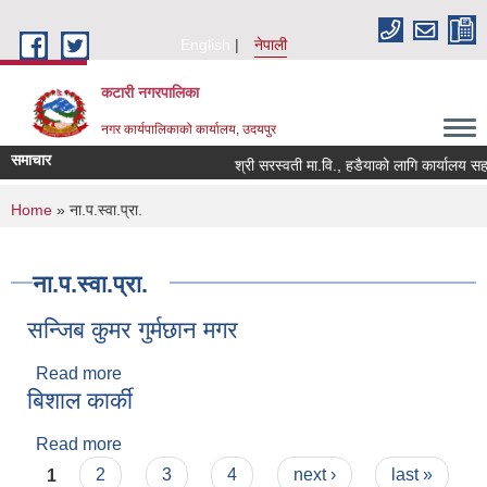
Skip to main content
English
नेपाली
कटारी नगरपालिका
नगर कार्यपालिकाको कार्यालय, उदयपुर
समाचार
श्री सरस्वती मा.वि., हडैयाको लागि कार्यालय सहय
You are here
Home
» ना.प.स्वा.प्रा.
ना.प.स्वा.प्रा.
सन्जिब कुमर गुर्मछान मगर
Read more
about सन्जिब कुमर गुर्मछान मगर
बिशाल कार्की
Read more
about बिशाल कार्की
Pages
1
2
3
4
next ›
last »