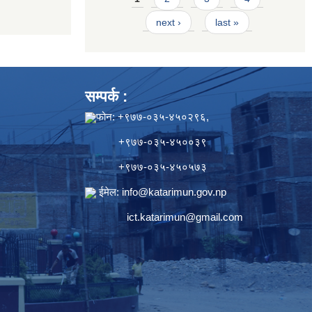
next ›
last »
सम्पर्क :
फोन: +९७७-०३५-४५०२९६,
+९७७-०३५-४५००३९
+९७७-०३५-४५०५७३
ईमेल:
info@katarimun.gov.np
ict.katarimun@gmail.com