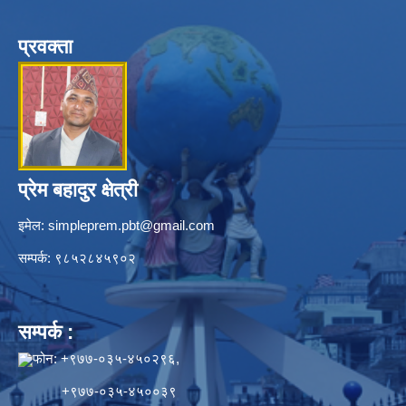
प्रवक्ता
प्रेम बहादुर क्षेत्री
इमेल:
simpleprem.pbt@gmail.com
सम्पर्क: ९८५२८४५९०२
सम्पर्क :
फोन: +९७७-०३५-४५०२९६,
+९७७-०३५-४५००३९