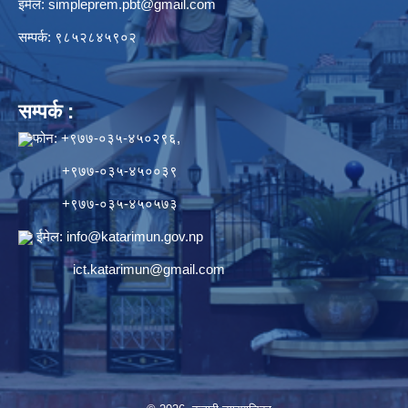
इमेल:
simpleprem.pbt@gmail.com
सम्पर्क: ९८५२८४५९०२
सम्पर्क :
फोन: +९७७-०३५-४५०२९६,
+९७७-०३५-४५००३९
+९७७-०३५-४५०५७३
ईमेल:
info@katarimun.gov.np
ict.katarimun@gmail.com