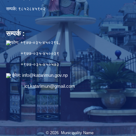
सम्पर्क: ९८५२८४५९०२
सम्पर्क :
फोन: +९७७-०३५-४५०२९६,
+९७७-०३५-४५००३९
+९७७-०३५-४५०५७३
ईमेल:
info@katarimun.gov.np
ict.katarimun@gmail.com
© 2026 Municipality Name