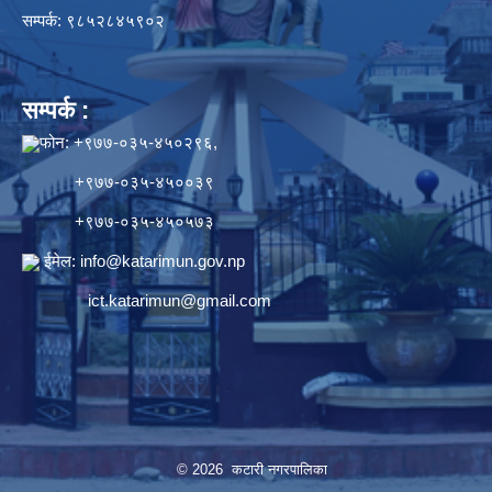
सम्पर्क: ९८५२८४५९०२
सम्पर्क :
फोन: +९७७-०३५-४५०२९६,
+९७७-०३५-४५००३९
+९७७-०३५-४५०५७३
ईमेल:
info@katarimun.gov.np
ict.katarimun@gmail.com
© 2026 कटारी नगरपालिका