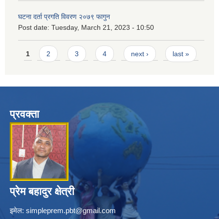
घटना दर्ता प्रगति विवरण २०७९ फागुन
Post date:
Tuesday, March 21, 2023 - 10:50
Pages
1
2
3
4
next ›
last »
प्रवक्ता
प्रेम बहादुर क्षेत्री
इमेल:
simpleprem.pbt@gmail.com