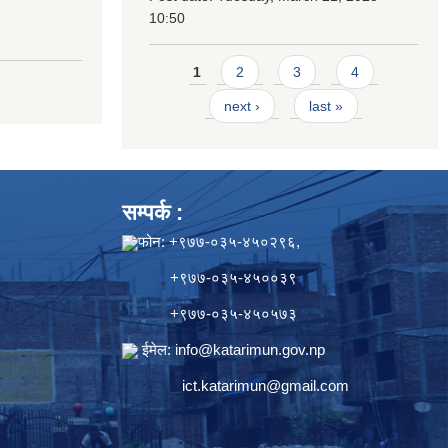
10:50
Pages
1
2
3
4
next ›
last »
सम्पर्क :
फोन: +९७७-०३५-४५०२९६,
+९७७-०३५-४५००३९
+९७७-०३५-४५०५७३
ईमेल:
info@katarimun.gov.np
ict.katarimun@gmail.com