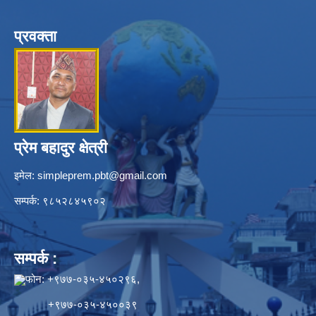
प्रवक्ता
प्रेम बहादुर क्षेत्री
इमेल:
simpleprem.pbt@gmail.com
सम्पर्क: ९८५२८४५९०२
सम्पर्क :
फोन: +९७७-०३५-४५०२९६,
+९७७-०३५-४५००३९