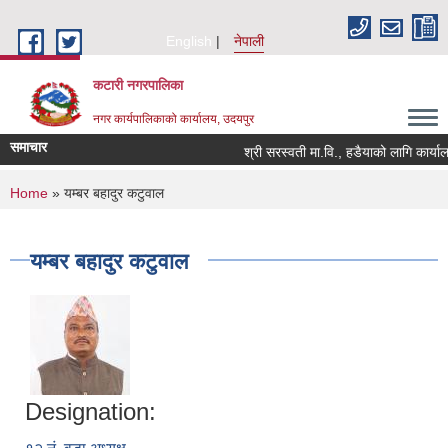
Skip to main content
English
नेपाली
कटारी नगरपालिका
नगर कार्यपालिकाको कार्यालय, उदयपुर
समाचार
श्री सरस्वती मा.वि., हडैयाको लागि कार्याल
You are here
Home
» यम्बर बहादुर कटुवाल
यम्बर बहादुर कटुवाल
Designation: