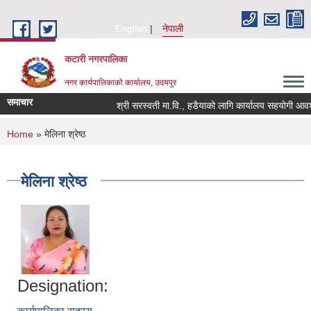
Skip to main content
English
नेपाली
कटारी नगरपालिका
नगर कार्यपालिकाको कार्यालय, उदयपुर
समाचार
श्री सरस्वती मा.वि., हडैयाको लागि कार्यालय सहयोगी आवश्यक
You are here
Home
» मेलिना श्रेष्ठ
मेलिना श्रेष्ठ
Designation: