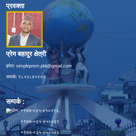
प्रवक्ता
प्रेम बहादुर क्षेत्री
इमेल:
simpleprem.pbt@gmail.com
सम्पर्क: ९८५२८४५९०२
सम्पर्क :
फोन: +९७७-०३५-४५०२९६,
+९७७-०३५-४५००३९
+९७७-०३५-४५०५७३