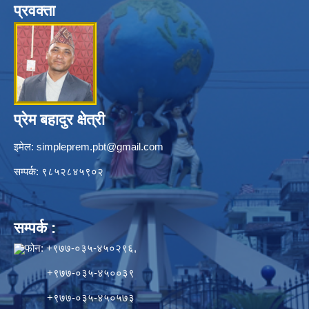
प्रवक्ता
प्रेम बहादुर क्षेत्री
इमेल:
simpleprem.pbt@gmail.com
सम्पर्क: ९८५२८४५९०२
सम्पर्क :
फोन: +९७७-०३५-४५०२९६,
+९७७-०३५-४५००३९
+९७७-०३५-४५०५७३