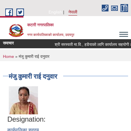
Skip to main content
English
नेपाली
कटारी नगरपालिका
नगर कार्यपालिकाको कार्यालय, उदयपुर
समाचार
श्री सरस्वती मा.वि., हडैयाको लागि कार्यालय सहयोगी आव
You are here
Home
» मंजु कुमारी राई दनुवार
मंजु कुमारी राई दनुवार
Designation:
कार्यपालिका सदस्य