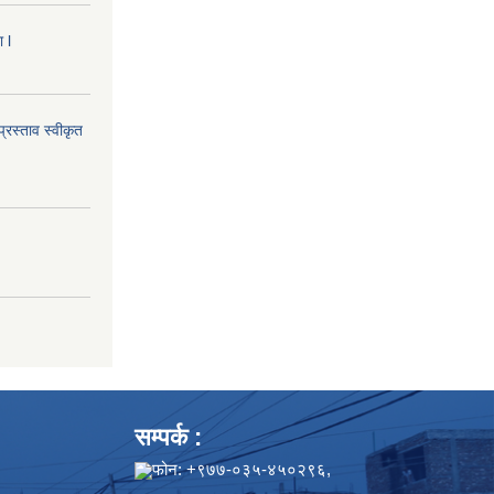
 l
्रस्ताव स्वीकृत
सम्पर्क :
फोन: +९७७-०३५-४५०२९६,