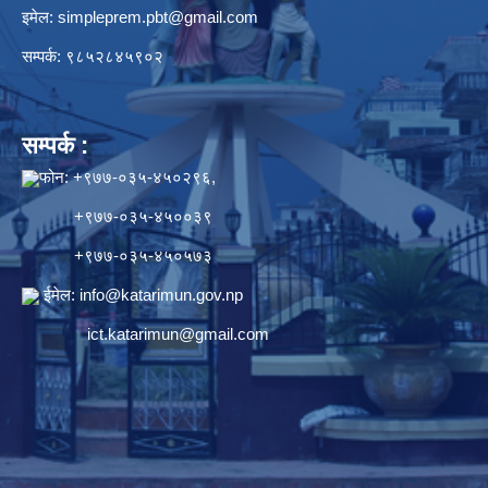
इमेल:
simpleprem.pbt@gmail.com
सम्पर्क: ९८५२८४५९०२
सम्पर्क :
फोन: +९७७-०३५-४५०२९६,
+९७७-०३५-४५००३९
+९७७-०३५-४५०५७३
ईमेल:
info@katarimun.gov.np
ict.katarimun@gmail.com