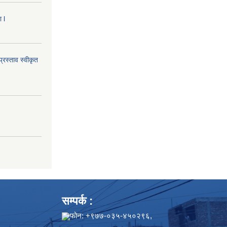
 l
्रस्ताव स्वीकृत
सम्पर्क :
फोन: +९७७-०३५-४५०२९६,