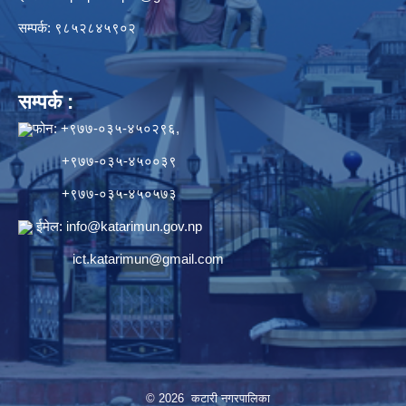
सम्पर्क: ९८५२८४५९०२
सम्पर्क :
फोन: +९७७-०३५-४५०२९६,
+९७७-०३५-४५००३९
+९७७-०३५-४५०५७३
ईमेल:
info@katarimun.gov.np
ict.katarimun@gmail.com
© 2026 कटारी नगरपालिका