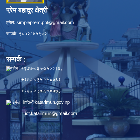
प्रेम बहादुर क्षेत्री
इमेल:
simpleprem.pbt@gmail.com
सम्पर्क: ९८५२८४५९०२
सम्पर्क :
फोन: +९७७-०३५-४५०२९६,
+९७७-०३५-४५००३९
+९७७-०३५-४५०५७३
ईमेल:
info@katarimun.gov.np
ict.katarimun@gmail.com