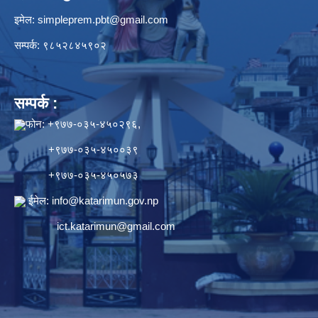
इमेल:
simpleprem.pbt@gmail.com
सम्पर्क: ९८५२८४५९०२
सम्पर्क :
फोन: +९७७-०३५-४५०२९६,
+९७७-०३५-४५००३९
+९७७-०३५-४५०५७३
ईमेल:
info@katarimun.gov.np
ict.katarimun@gmail.com