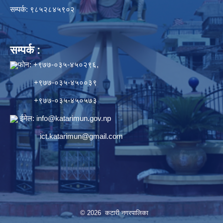
सम्पर्क: ९८५२८४५९०२
सम्पर्क :
फोन: +९७७-०३५-४५०२९६,
+९७७-०३५-४५००३९
+९७७-०३५-४५०५७३
ईमेल:
info@katarimun.gov.np
ict.katarimun@gmail.com
© 2026 कटारी नगरपालिका