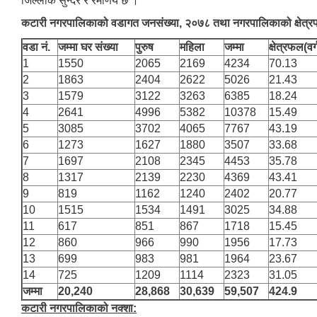
जिल्लाकै सुन्दर र रमणिय छ ।
कटारी नगरपालिकाको वडागत जनसंख्या, २०७८ तथा नगरपालिकाको क्षेत्
वडा नं.
जम्मा घर संख्या
पुरुष
महिला
जम्मा
क्षेत्रफल(वर्
1
1550
2065
2169
4234
70.13
2
1863
2404
2622
5026
21.43
3
1579
3122
3263
6385
18.24
4
2641
4996
5382
10378
15.49
5
3085
3702
4065
7767
43.19
6
1273
1627
1880
3507
33.68
7
1697
2108
2345
4453
35.78
8
1317
2139
2230
4369
43.41
9
819
1162
1240
2402
20.77
10
1515
1534
1491
3025
34.88
11
617
851
867
1718
15.45
12
860
966
990
1956
17.73
13
699
983
981
1964
23.67
14
725
1209
1114
2323
31.05
जम्मा
20,240
28,868
30,639
59,507
424.9
कटारी नगरपालिकाको नक्शा: