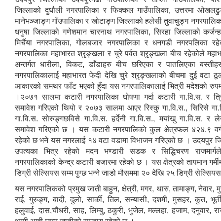
जिल्लाको दुधौली नगरपालिका र फिक्कल गाउँपालिका, उत्तरमा ओखलढुङ
मानेभञ्जाङ्ग गाँउपालिका र खोटाङ्ग जिल्लाको हलेसी तुवाचुङ्ग नगरपालिक
धनुषा जिल्लाको गणेशमान चारनाथ नगरपालिका, सिरहा जिल्लाको कर्जन्
मिर्चैया नगरपालिका, गोलबजार नगरपालिका र धनगडी नगरपलिका र
नगरपालिका महाभारत श्रृङ्खला र चुरे पर्वत श्रृङ्खला बीच रहेकोले महा
अन्तर्गत धारीला, विकट, डाँडाहरु बीच छरिएका र पातलिएका बस्ती
नगरपालिकालाई महाभारत फेदी देखि चुरे श्रृङ्खलाको बीचमा दुई वटा ठूल
आकारको समथर फाँट भएको हुँदा यस नगरपालिकालाई भित्री मदेशको रुपम
।२०७१ सालमा कटारी नगरपालिका घोषणा गर्दा कटारी गा.वि.स. र त्रि
समावेश गरिएको थियो र २०७३ सालमा आएर रिस्कु गा.वि.स., सिरिसे गा.व
गा.वि.स. सोरुङ्गछविसे गा.वि.स. हर्देनी गा.वि.स., मयांखु गा.वि.स. र ल
समावेश गरिएको छ । यस कटारी नगरपालिको कुल क्षेत्रफल ४२४.९ वर्
रहेको छ भने यस नगरलाई १४ वटा वडामा विभाजन गरिएको छ । उदयपुर जि
उपत्यका भित्र रहेको मदन भण्डारी सडक र सिद्धिचरण राजमार्ग
नगरपालिकाको केन्द्र कटारी बजारमा रहेको छ । यस क्षेत्रको तापमान गर्म
डिग्री सेल्सियस सम्म पुग्छ भन्ने जाडो मौसममा २० देखि २५ डिग्री सेल्सियस
यस नगरपालिकको प्रमुख जाती बाहुन, क्षेत्री, मगर, थारु, तामाङ्ग, नेवार, 
राई, गुरुङ्ग, बादी, दुलो, सार्की, तिल, सन्यासी, दशमी, मुसहर, कुत, भूर्त
हलुवाई, दास,चौधरी, साह, लिम्बु, ठकुरी, भुजेल, मल्लहा, हजाम, दनुवार, रा