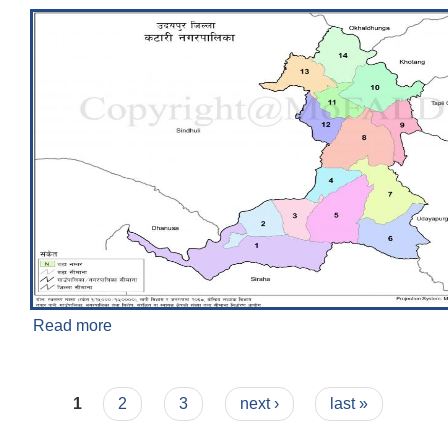
Read more
about परिचय
Pages
1
2
3
next ›
last »