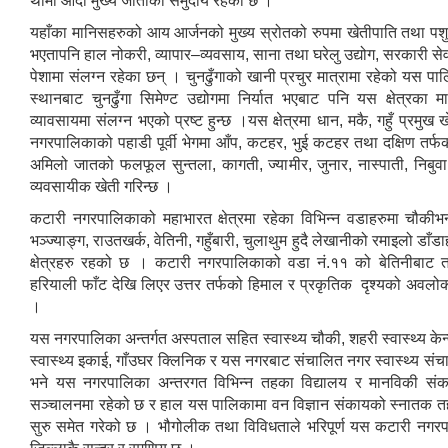
थामी आदी मुख्य जातीको समुदाय रहेको छ ।
यहाँका मानिसहरुको आय आर्जनको मुख्य स्रोतको रुपमा खेतीपाति तथा पश
भएतापनि हाल नोकरी, व्यापार–व्यवसाय, साना तथा घरेलु उद्योग, सरकारी से
पेशामा संलग्न रहेका छन् । चुनढुँगाको खानी प्रचुर मात्रामा रहेको यस पा
स्थानबाट चुनढुँगा सिमेण्ट उद्योगमा निर्यात भएबाट पनि यस क्षेत्रका म
व्यावसायमा संलग्न भएको प्रष्ट हुन्छ ।यस क्षेत्रमा धान, मकै, गहुँ प्रमुख
नगरपालिकाको पहाडी पूर्वी भेगमा आँप, कटहर, भुई कटहर तथा दक्षिण तर्फ
अमिलो जातको फलफूल सुन्तला, कागती, ज्यामीर, जुनार, नास्पाती, निबुव
व्यवसायीक खेती गरिन्छ ।
कटारी नगरपालिकाको महाभारत क्षेत्रमा रहेका विभिन्न वडाहरुमा चौकीभ
भञ्ज्याङ्ग, राउतखर्क, वेतिनी, गहुँबारी, चुलाथुम हुदै लेखानीको रमाइलो डाँड
क्षेत्रहरु रहको छ । कटारी नगरपालिकाको वडा नं.११ को बेतिनीबाट
हरियाली फाँट देखि लिएर उत्तर तर्फको हिमाल र प्रकृतिक दृश्यको अवलोक
।
यस नगरपालिका अन्तर्गत अस्पताल सहित स्वास्थ्य चौकी, शहरी स्वास्थ्य केन्
स्वास्थ्य इकाई, गाँउघर क्लिनिक र यस नगरबाट संचालित नगर स्वास्थ्य सं
भने यस नगरपालिका अन्तरगत विभिन्न तहका विद्यालय र मानविकी संका
सञ्चालनमा रहेको छ र हाल यस पालिकामा वन विज्ञान संकायको स्नातक
सुरु समेत गरेको छ । भौगोलीक तथा विविधताले भरिपूर्ण यस कटारी नगर