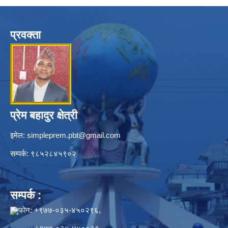
प्रवक्ता
प्रेम बहादुर क्षेत्री
इमेल:
simpleprem.pbt@gmail.com
सम्पर्क: ९८५२८४५९०२
सम्पर्क :
फोन: +९७७-०३५-४५०२९६,