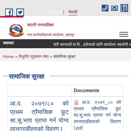
Skip to main content
English
नेपाली
कटारी नगरपालिका
नगर कार्यपालिकाको कार्यालय, उदयपुर
समाचार
श्री सरस्वती मा.वि., हडैयाको लागि कार्यालय सहयोगी आवश
You are here
Home
»
विधुतीय शुसासन सेवा
» सामाजिक सुरक्षा
सामाजिक सुरक्षा
Documents
आ.व. २०७९_८० को
आ.व. २०७९/८० को
प्रथम त्रैमासिक छुट
प्रथम त्रैमासिक छुट
सा.सु.भ‍त्ता प्राप्त गर्न योग्य
सा.सु.भ‍त्ता प्राप्त गर्न योग्य
लाभग्राहीहरुको विवरण
लाभग्राहीहरुको विवरण l
l.pdf