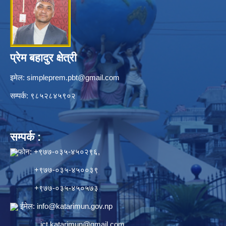
प्रेम बहादुर क्षेत्री
इमेल:
simpleprem.pbt@gmail.com
सम्पर्क: ९८५२८४५९०२
सम्पर्क :
फोन: +९७७-०३५-४५०२९६,
+९७७-०३५-४५००३९
+९७७-०३५-४५०५७३
ईमेल:
info@katarimun.gov.np
ict.katarimun@gmail.com