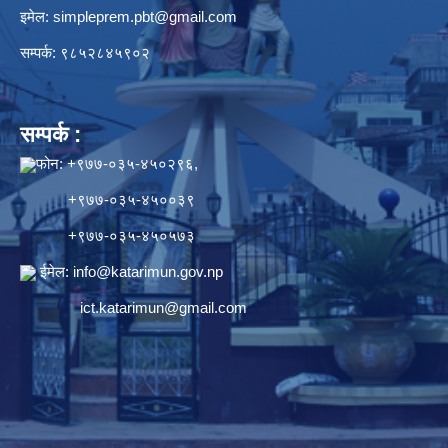
इमेल:
simpleprem.pbt@gmail.com
सम्पर्क: ९८५२८४५९०२
सम्पर्क :
फोन: +९७७-०३५-४५०२९६,
+९७७-०३५-४५००३९
+९७७-०३५-४५०५७३
ईमेल:
info@katarimun.gov.np
ict.katarimun@gmail.com