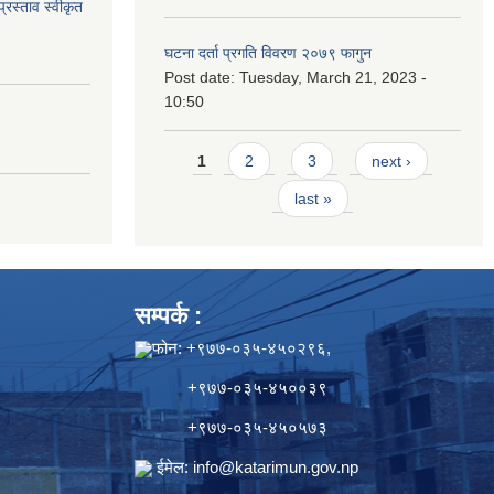
्रस्ताव स्वीकृत
घटना दर्ता प्रगति विवरण २०७९ फागुन
Post date:
Tuesday, March 21, 2023 -
10:50
Pages
1
2
3
next ›
last »
सम्पर्क :
फोन: +९७७-०३५-४५०२९६,
+९७७-०३५-४५००३९
+९७७-०३५-४५०५७३
ईमेल:
info@katarimun.gov.np