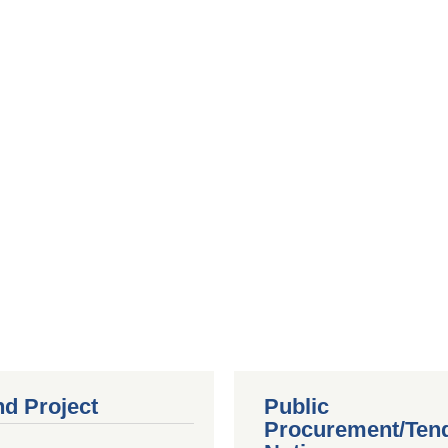
nd Project
Public
Procurement/Ten