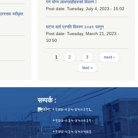
गर्न योग्य लाभग्राहीहरुको विवरण l
Post date:
Tuesday, July 4, 2023 - 15:02
्रस्ताव स्वीकृत
घटना दर्ता प्रगति विवरण २०७९ फागुन
Post date:
Tuesday, March 21, 2023 -
10:50
Pages
1
2
3
next ›
last »
सम्पर्क :
फोन: +९७७-०३५-४५०२९६,
+९७७-०३५-४५००३९
+९७७-०३५-४५०५७३