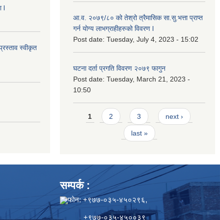
 l
आ.व. २०७९/८० को तेश्रो त्रैमासिक सा.सु.भ‍त्ता प्राप्त
गर्न योग्य लाभग्राहीहरुको विवरण l
Post date:
Tuesday, July 4, 2023 - 15:02
्रस्ताव स्वीकृत
घटना दर्ता प्रगति विवरण २०७९ फागुन
Post date:
Tuesday, March 21, 2023 -
10:50
Pages
1
2
3
next ›
last »
सम्पर्क :
फोन: +९७७-०३५-४५०२९६,
+९७७-०३५-४५००३९