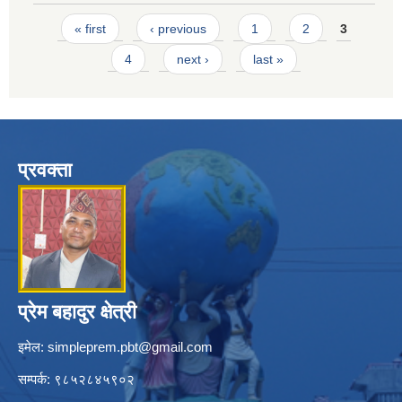
Pages
« first
‹ previous
1
2
3
4
next ›
last »
प्रवक्ता
प्रेम बहादुर क्षेत्री
इमेल:
simpleprem.pbt@gmail.com
सम्पर्क: ९८५२८४५९०२